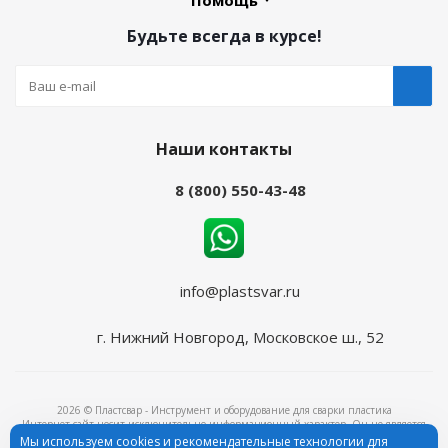
Помощь
Будьте всегда в курсе!
Наши контакты
8 (800) 550-43-48
info@plastsvar.ru
г. Нижний Новгород, Московское ш., 52
2026 © Пластсвар - Инструмент и оборудование для сварки пластика
Интернет-сайт носит исключительно информационный характер. Он не является
объектом рекламы и ни при каких условиях не является публичной офертой,
Мы используем cookies и рекомендательные технологии для