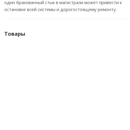
один бракованный стык в магистрали может привести к
остановке всей системы и дорогостоящему ремонту.
Товары
Механический аппарат для раструбной сварки (D03969)
DYTRON MP-110 UM