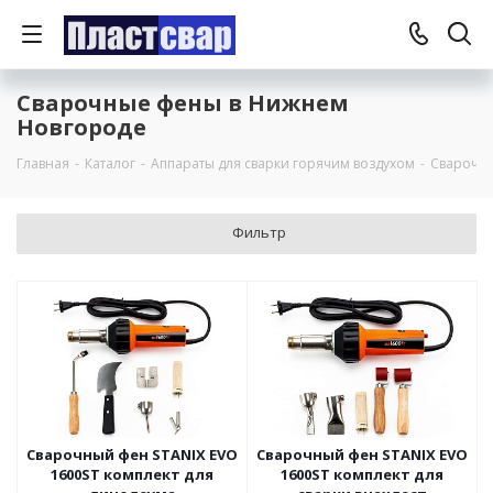
Сварочные фены в Нижнем
Новгороде
Главная
-
Каталог
-
Аппараты для сварки горячим воздухом
-
Сварочн
Фильтр
Сварочный фен STANIX EVO
Сварочный фен STANIX EVO
1600ST комплект для
1600ST комплект для