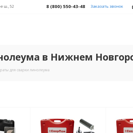
8 (800) 550-43-48
е ш., 52
Заказать звонок
инолеума в Нижнем Новгор
раты для сварки линолеума