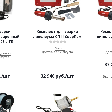
сварки
Комплект для сварки
Компл
сварочный
линолеума СП11 СварПом
линоле
00E LITE
2
Много
Доставка с 12 августа
Дост
д заказ
августа
37 
.
/шт
32 946
руб.
/шт
Экон