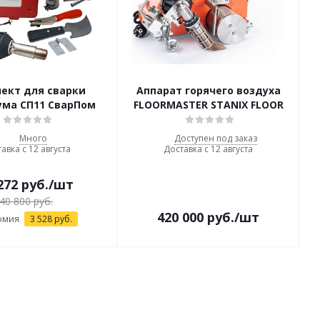
ект для сварки
Аппарат горячего воздуха
ума СП11 СварПом
FLOORMASTER STANIX FLOOR
Много
Доступен под заказ
авка с 12 августа
Доставка с 12 августа
272
руб.
/шт
40 800
руб.
420 000
руб.
/шт
омия
3 528
руб.