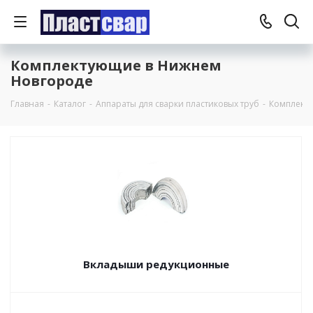
Комплектующие в Нижнем
Новгороде
Главная
-
Каталог
-
Аппараты для сварки пластиковых труб
-
Комплект
Вкладыши редукционные