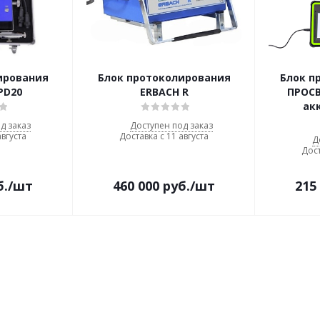
ирования
Блок протоколирования
Блок п
PD20
ERBACH R
ПРОСВ
ак
д заказ
Доступен под заказ
августа
Доставка с 11 августа
Д
Дост
б.
/шт
460 000
руб.
/шт
215