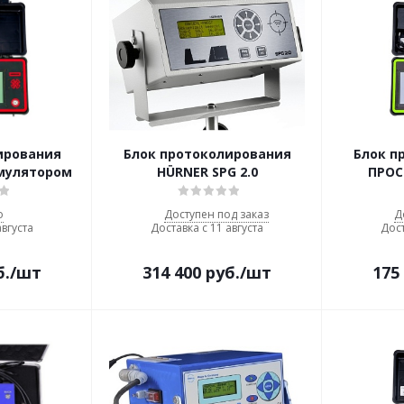
ирования
Блок протоколирования
Блок п
умулятором
HÜRNER SPG 2.0
ПРОС
о
Доступен под заказ
Д
августа
Доставка с 11 августа
Дост
б.
/шт
314 400
руб.
/шт
175