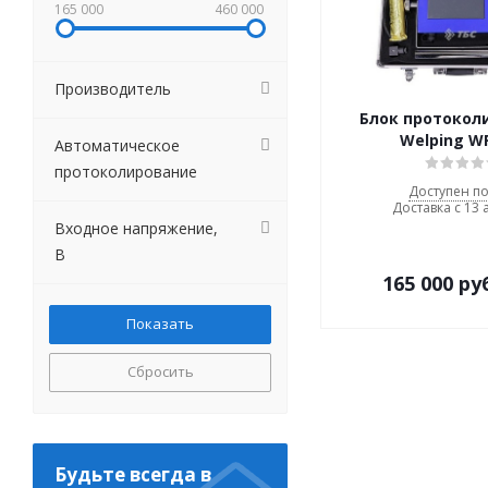
165 000
460 000
Производитель
Блок протокол
Welping W
Автоматическое
протоколирование
Доступен по
Доставка с 13 
Входное напряжение,
В
165 000
ру
Сбросить
Будьте всегда в