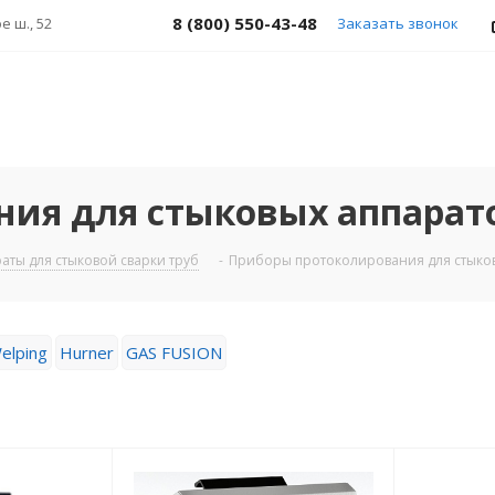
8 (800) 550-43-48
е ш., 52
Заказать звонок
ния для стыковых аппарат
аты для стыковой сварки труб
-
Приборы протоколирования для стыко
elping
Hurner
GAS FUSION