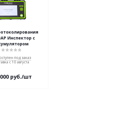
ротоколирования
АР Инспектор с
кумулятором
оступен под заказ
авка с 10 августа
 000
руб.
/шт