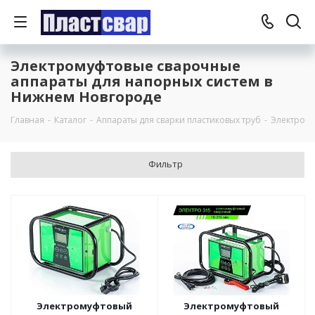
Электромуфтовые сварочные
аппараты для напорных систем в
Нижнем Новгороде
Главная
-
Каталог
-
Аппараты для сварки пластиковых труб
-
Электрому
Фильтр
Электромуфтовый
Электромуфтовый